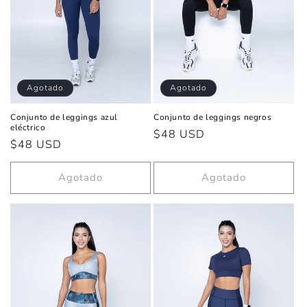
Agotado
Agotado
Conjunto de leggings azul
Conjunto de leggings negros
eléctrico
Precio
$48 USD
Precio
$48 USD
habitual
habitual
Agotado
Agotado