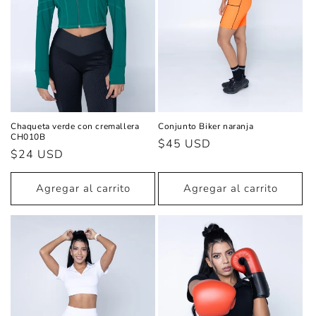
Chaqueta verde con cremallera
Conjunto Biker naranja
CH010B
Precio
$45 USD
Precio
$24 USD
habitual
habitual
Agregar al carrito
Agregar al carrito