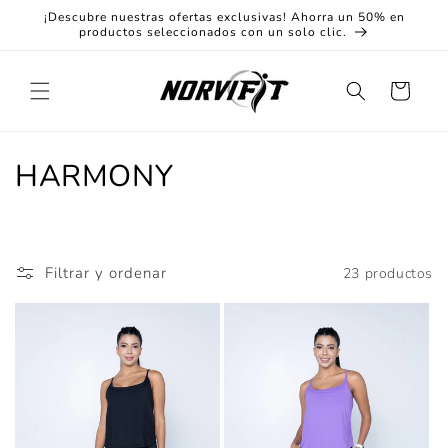
Ir
¡Descubre nuestras ofertas exclusivas! Ahorra un 50% en
directamente
productos seleccionados con un solo clic.
al contenido
Carrito
C
HARMONY
o
l
Filtrar y ordenar
23 productos
e
c
c
i