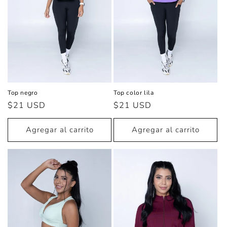
ó
n
:
Top negro
Top color lila
Precio
$21 USD
Precio
$21 USD
habitual
habitual
Agregar al carrito
Agregar al carrito