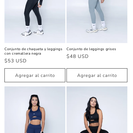
Conjunto de chaqueta y leggings
Conjunto de leggings grises
con cremallera negra
Precio
$48 USD
Precio
$53 USD
habitual
habitual
Agregar al carrito
Agregar al carrito