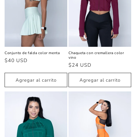
Conjunto de falda color menta
Chaqueta con cremallera color
vino
Precio
$40 USD
Precio
$24 USD
habitual
habitual
Agregar al carrito
Agregar al carrito