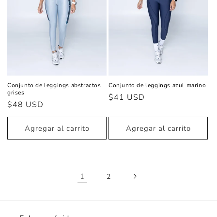
Conjunto de leggings abstractos
Conjunto de leggings azul marino
grises
Precio
$41 USD
Precio
$48 USD
habitual
habitual
Agregar al carrito
Agregar al carrito
1
2