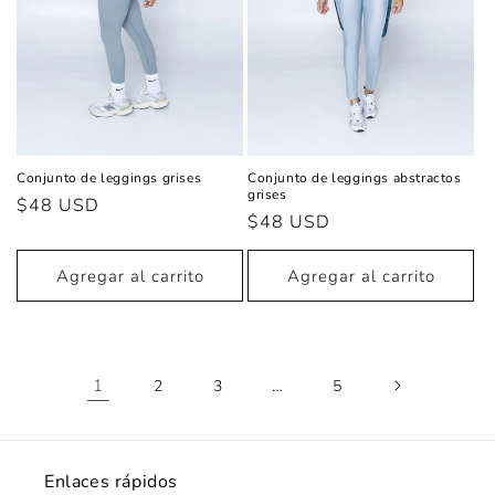
Conjunto de leggings grises
Conjunto de leggings abstractos
grises
Precio
$48 USD
Precio
$48 USD
habitual
habitual
Agregar al carrito
Agregar al carrito
1
…
2
3
5
Enlaces rápidos