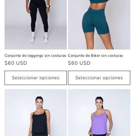
ó
n
:
Conjunto de leggings sin costuras
Conjunto de Biker sin costuras
Precio
$60 USD
Precio
$60 USD
habitual
habitual
Seleccionar opciones
Seleccionar opciones