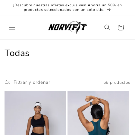
Ir
¡Descubre nuestras ofertas exclusivas! Ahorra un 50% en
directamente
productos seleccionados con un solo clic.
al contenido
Carrito
C
Todas
o
l
Filtrar y ordenar
66 productos
e
c
c
i