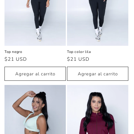
Top negro
Top color lila
Precio
$21 USD
Precio
$21 USD
habitual
habitual
Agregar al carrito
Agregar al carrito