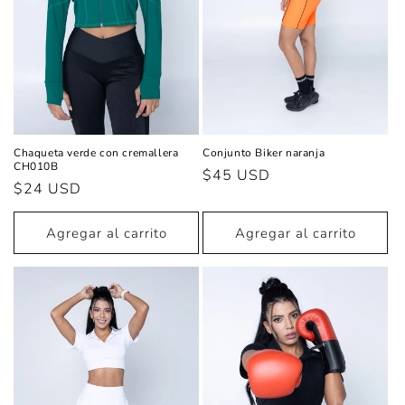
Chaqueta verde con cremallera
Conjunto Biker naranja
CH010B
Precio
$45 USD
Precio
$24 USD
habitual
habitual
Agregar al carrito
Agregar al carrito