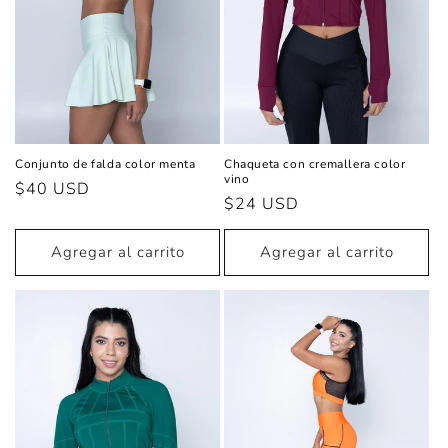
Conjunto de falda color menta
Chaqueta con cremallera color
vino
Precio
$40 USD
Precio
$24 USD
habitual
habitual
Agregar al carrito
Agregar al carrito