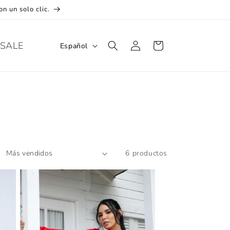
n un solo clic.
Iniciar
I
SALE
Carrito
Español
sesión
d
i
o
m
a
6 productos