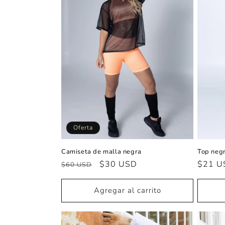
c
i
ó
n
:
Oferta
Camiseta de malla negra
Top neg
Precio
Precio
$30 USD
Precio
$21 U
$60 USD
habitual
de
habitu
oferta
Agregar al carrito