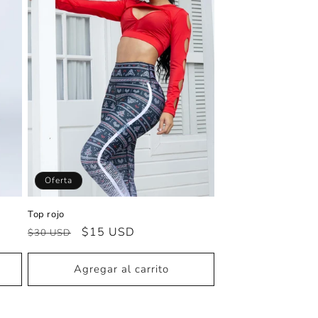
Oferta
Top rojo
Precio
Precio
$15 USD
$30 USD
habitual
de
oferta
Agregar al carrito