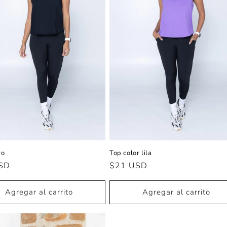
ro
Top color lila
SD
Precio
$21 USD
al
habitual
Agregar al carrito
Agregar al carrito