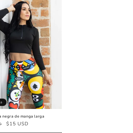
ta
a negra de manga larga
Precio
$15 USD
D
al
de